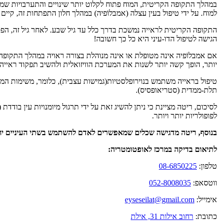
במהלך התקופה הקריטית, המוח פתוח לקלוט יותר שינויים והתערבויות שמ
למוח. על ידי טיפול בעין עצלה (אמבלוֹפיה) במהלך חלון התפתחות זה, קיים
התקופה הקריטית לראייה נמשכת בדרך כלל עד גיל שבע. לאחר גיל זה, הפס
הגישה לטיפול הדו-עיני היא כל כך חשובה!
אם אמבלוֹפיה אינה מטופלת או אינה מנוהלת בצורה ראויה במהלך התקופה
יותר, הופך קשה יותר לשנות את המערכת הוויזואלית ולהשיב תפקוד ראייה 
טיפול בראייה משתמש בנוירופלסטיות(גמישות עצבית), כלומר, משימות המפ
תלת-ממדית (סטריאופסיס).
לסיכום, ריטה מציינת כי ניתן להשיג זאת על ידי תרגול מיומנויות עין בודדת (
לפופולריות יותר ויותר.
בנוסף, ריטה מדגישה שכלים שמאפשרים לאדם להשתמש בשתי העיניים יחד 
לתיאום בדיקה במרכז לאופטומטריה:
טלפון:
08-6850225
ווטסאפ:
052-8008035
אימייל:
eyseseilat@gmail.com
כתובת:
רחוב אילות 31, אילת