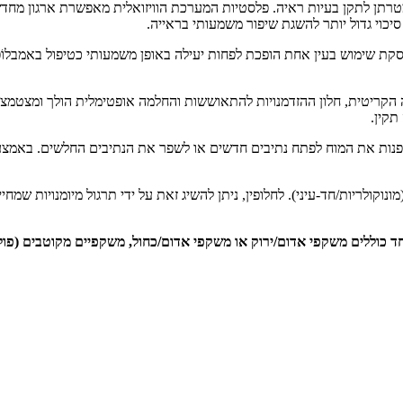
טרתן לתקן בעיות ראיה. פלסטיות המערכת הוויזואלית מאפשרת ארגון מחד
 סיכוי גדול יותר להשגת שיפור משמעותי בראייה.
קת שימוש בעין אחת הופכת לפחות יעילה באופן משמעותי כטיפול באמבלוֹפ
 הקריטית, חלון ההזדמנויות להתאוששות והחלמה אופטימלית הולך ומצטמצ
תקין.
נות את המוח לפתח נתיבים חדשים או לשפר את הנתיבים החלשים. באמצעות 
מונוקולריות/חד-עיני). לחלופין, ניתן להשיג זאת על ידי תרגול מיומנויות שמחי
כוללים משקפי אדום/ירוק או משקפי אדום/כחול, משקפיים מקוטבים (פולא