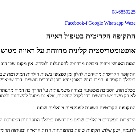
08-6850225
Facebook-f
Google
Whatsapp
Waze
התקופה הקריטית בטיפול ראייה
אופטומטריסטית קלינית מדווחת על ראייה מטושטש
המוח האנושי מחזיק ביכולת מדהימה להסתגלות ולמידה. אין מקום שבו היכ
התקופה הקריטית מתייחסת לחלון זמן ספציפי בשנות הילדות המוקדמת שבו
במהלך תקופה זו, המוח רגיש באופן יוצא דופן לגירויים חושיים, דבר שמאפשר
בשלב הזה, הסביבה משפיעה בצורה משמעותית על הדרך בה המוח מתפתח ומ
לא רק משתמש בחושים כדי לקבל החלטות, אלא גם מסוגל להשתנות וללמוד מ
התקופות הקריטיות השונות לפונקציות ויזואליות שונות
היווצרות תפקודים ויזואליים שונים מתרחשת במהלך התפתחות המערכת הוויזו
לדוגמה, ישנן שלוש תקופות שונות בהתפתחות חדות הראייה ובפיתוח הדומיננטיות ש