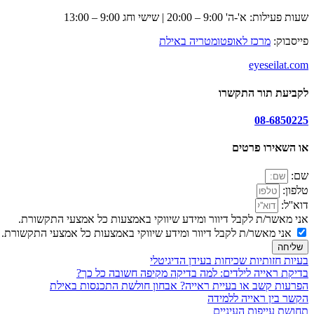
שעות פעילות: א'-ה' 9:00 – 20:00 | שישי וחג 9:00 – 13:00
פייסבוק:
מרכז לאופטומטריה באילת
eyeseilat.com
לקביעת תור התקשרו
08-6850225
או השאירו פרטים
שם:
טלפון:
דוא''ל:
אני מאשר/ת לקבל דיוור ומידע שיווקי באמצעות כל אמצעי התקשורת.
אני מאשר/ת לקבל דיוור ומידע שיווקי באמצעות כל אמצעי התקשורת. אני מסכים/ה
שליחה
בעיות חזותיות שכיחות בעידן הדיגיטלי
בדיקת ראייה לילדים: למה בדיקה מקיפה חשובה כל כך?
הפרעות קשב או בעיית ראייה? אבחון חולשת התכנסות באילת
הקשר בין ראייה ללמידה
תחושת עייפות העיניים