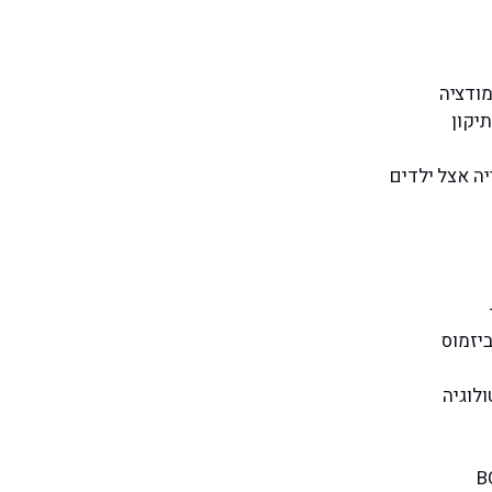
מודציה
יקון
ה אצל ילדים
יזמוס
לוגיה