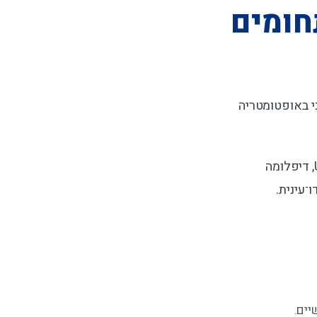
חומים
י באופטומטריה
בנוסף, ריטה מחזיקה בסרטיפיקט אקספרט באופטומטריה קלינית של Universidad Isabel I de Castilla, דיפלומה
־עינית.
יים.