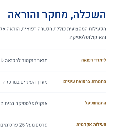
השכלה, מחקר והוראה
הפעילות המקצועית כוללת הכשרה רפואית, הוראה אקדמ
והאוקולופלסטיקה.
לימודי רפואה
תואר דוקטור לרפואה M.D, אוניברסיטת תל אביב.
התמחות ברפואת עיניים
מערך העיניים במרכז הרפו
התמחות־על
אוקולופלסטיקה בבית החו
פעילות אקדמית
פרסם מעל 25 פרסומים בכתבי עת רפואיים ושותף בכתיבת פרק בספר בתחום עיסוקו.