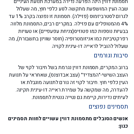
תסמונת דווין הינה הפרעה נדירה במערכת תנועת העיניים
שבה העין המושפעת מתקשה לנוע כלפי חוץ, מה שעלול
לגרום לסטרביזמוס (פזילה). תסמונת זו נפוצה בקרב 1% עד
4% מהמטופלים עם פזילה. במקרים רבים, התסמונת מלווה
בבעיות נוספות כמו פטוזיס(צניחת עפעפיים) או טעויות
רפרקטיביות כמו אניזומטרופיה (חוסר שוויון בתשבורת), מה
שעלול להוביל לראייה דו-עינית לקויה.
סיבות וגורמים
ברוב המקרים, תסמונת דווין נגרמת בשל חיבור לקוי של
העצב השישי-"המצדיד" (עצב אבדוצנס), שאחראי על תנועת
העין כלפי חוץ. חיבור לקוי זה גורם לתנועה מוגבלת או
להעדרה, מה שמקשה על שמירת ראייה דו-עינית תקינה.
לעיתים נדירות, קיימת גם נטייה גנטית לתסמונת.
תסמינים נפוצים
אנשים הסובלים מתסמונת דווין עשויים לחוות תסמינים
כגון: