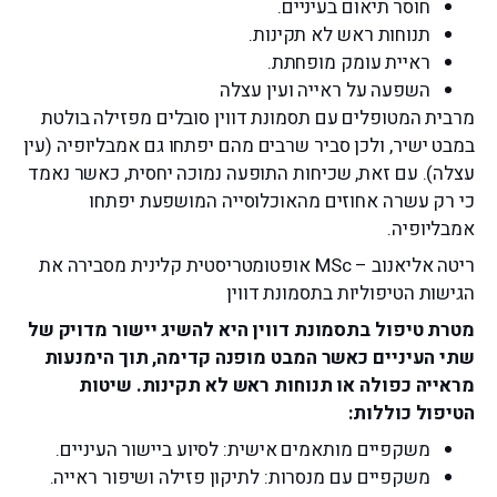
חוסר תיאום בעיניים.
תנוחות ראש לא תקינות.
ראיית עומק מופחתת.
השפעה על ראייה ועין עצלה
מרבית המטופלים עם תסמונת דווין סובלים מפזילה בולטת
במבט ישיר, ולכן סביר שרבים מהם יפתחו גם אמבליופיה (עין
עצלה). עם זאת, שכיחות התופעה נמוכה יחסית, כאשר נאמד
כי רק עשרה אחוזים מהאוכלוסייה המושפעת יפתחו
אמבליופיה.
ריטה אליאנוב – MSc אופטומטריסטית קלינית מסבירה את
הגישות הטיפוליות בתסמונת דווין
מטרת טיפול בתסמונת דווין היא להשיג יישור מדויק של
שתי העיניים כאשר המבט מופנה קדימה, תוך הימנעות
מראייה כפולה או תנוחות ראש לא תקינות. שיטות
הטיפול כוללות:
משקפיים מותאמים אישית: לסיוע ביישור העיניים.
משקפיים עם מנסרות: לתיקון פזילה ושיפור ראייה.