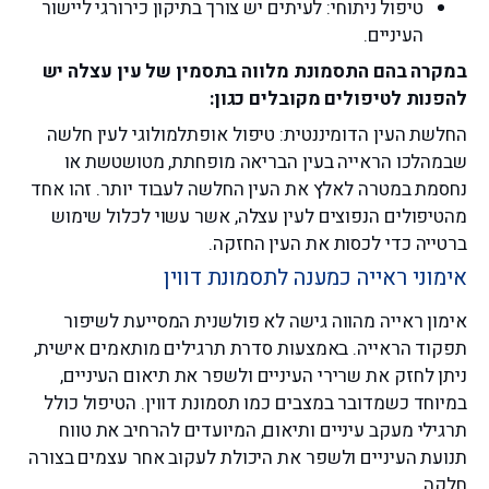
טיפול ניתוחי: לעיתים יש צורך בתיקון כירורגי ליישור
העיניים.
במקרה בהם התסמונת מלווה בתסמין של עין עצלה יש
להפנות לטיפולים מקובלים כגון:
החלשת העין הדומיננטית: טיפול אופתלמולוגי לעין חלשה
שבמהלכו הראייה בעין הבריאה מופחתת, מטושטשת או
נחסמת במטרה לאלץ את העין החלשה לעבוד יותר. זהו אחד
מהטיפולים הנפוצים לעין עצלה, אשר עשוי לכלול שימוש
ברטייה כדי לכסות את העין החזקה.
אימוני ראייה כמענה לתסמונת דווין
אימון ראייה מהווה גישה לא פולשנית המסייעת לשיפור
תפקוד הראייה. באמצעות סדרת תרגילים מותאמים אישית,
ניתן לחזק את שרירי העיניים ולשפר את תיאום העיניים,
במיוחד כשמדובר במצבים כמו תסמונת דווין. הטיפול כולל
תרגילי מעקב עיניים ותיאום, המיועדים להרחיב את טווח
תנועת העיניים ולשפר את היכולת לעקוב אחר עצמים בצורה
חלקה.