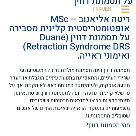
על תסמונת דווין
FR
RU
EN
ריטה אליאנוב – MSc
אופטומטריסטית קלינית מסבירה
דיפלומות וסרטיפיקטים
על תסמונת דווין (Duane
Retraction Syndrome DRS)
ואימוני ראייה.
תסמונת דווין הינה תסמונת מולדת נדירה המשפיעה על
שרירי העיניים, ומתאפיינת בתנועת עיניים מוגבלת או העדר
תנועה אופקית, ולעיתים גם בתנוחת ראש לא תקנית. אף על
פי שלא קיימת תרופה ידועה לתסמונת דווין, שיטות אימון
חזותי חדשות הביאו לתוצאות מבטיחות ושיפורים
משמעותיים בתפקוד הראייה ובאיכות החיים של אנשים
שסובלים מתסמונת זו.
מהי תסמונת דווין?